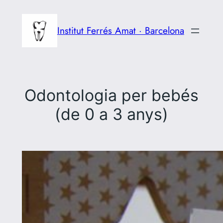
Vés
al
Institut Ferrés Amat · Barcelona
contingut
Odontologia per bebés
(de 0 a 3 anys)